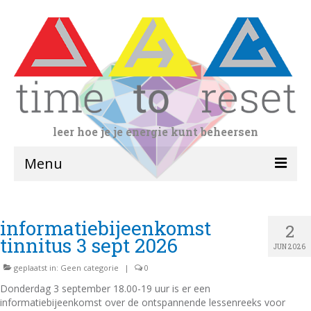
leer hoe je je energie kunt beheersen
Menu
home
informatiebijeenkomst
2
yogalessen
tinnitus 3 sept 2026
JUN 2026
volwassenen
geplaatst in:
Geen categorie
|
0
Doorgaande leerlijn
Donderdag 3 september 18.00-19 uur is er een
informatiebijeenkomst over de ontspannende lessenreeks voor