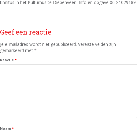
scholen
tinnitus in het Kulturhus te Diepenveen. Info en opgave 06-81029189
basisschool
middelbare school
Geef een reactie
Tinnitus
Je e-mailadres wordt niet gepubliceerd.
Vereiste velden zijn
gemarkeerd met
*
Tinnitus
Reactie
*
ervaringen
wie ben ik?
contact
nieuws
Privacy verklaring
Naam
*