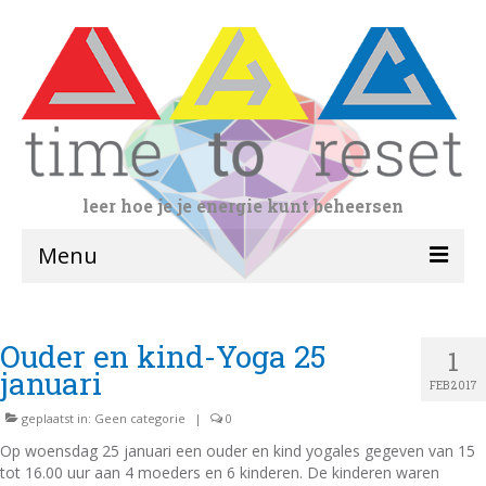
leer hoe je je energie kunt beheersen
Menu
home
Ouder en kind-Yoga 25
1
yogalessen
januari
FEB 2017
volwassenen
geplaatst in:
Geen categorie
|
0
Doorgaande leerlijn
Op woensdag 25 januari een ouder en kind yogales gegeven van 15
tot 16.00 uur aan 4 moeders en 6 kinderen. De kinderen waren