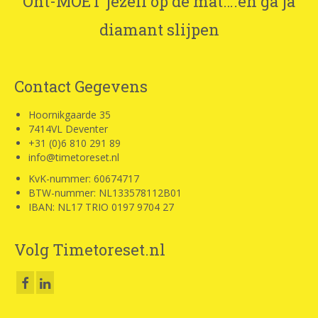
Ont-MOET jezelf op de mat….en ga ja
diamant slijpen
Contact Gegevens
Hoornikgaarde 35
7414VL Deventer
+31 (0)6 810 291 89
info@timetoreset.nl
KvK-nummer: 60674717
BTW-nummer: NL133578112B01
IBAN: NL17 TRIO 0197 9704 27
Volg Timetoreset.nl