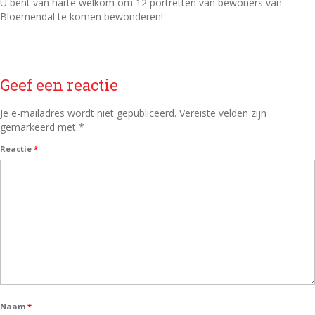
U bent van harte welkom om 12 portretten van bewoners van
scholen
Bloemendal te komen bewonderen!
basisschool
middelbare school
Geef een reactie
Tinnitus
Je e-mailadres wordt niet gepubliceerd.
Vereiste velden zijn
Tinnitus
gemarkeerd met
*
ervaringen
Reactie
*
wie ben ik?
contact
nieuws
Privacy verklaring
Naam
*