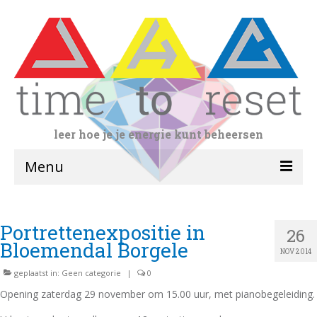
leer hoe je je energie kunt beheersen
Menu
home
Portrettenexpositie in
26
yogalessen
Bloemendal Borgele
NOV 2014
volwassenen
geplaatst in:
Geen categorie
|
0
Doorgaande leerlijn
Opening zaterdag 29 november om 15.00 uur, met pianobegeleiding.